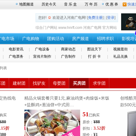
地图频道
历史今天
音 乐 盒
万 年 历
优 惠 券
快速
☺
您好!
欢迎进入河南广电网! [
免费注册
]
|
[
登录
]
综合门户网站 www.hnrft.com 河南广电网 官方网站
广电市场
广电购物
团购活动
房产频道
招聘求职
影视培
电影资讯
广电设备
商家动态
图说天下
视频逛街
广电票务
宣传片制作
广告制作
打 折 卡
礼品兑换
动列表
车团
建材团
找驴友
母婴团
买房团
求学团
定热线电
精品火锅套餐只要1元,麻油鸡煲+肉燥饭+米饭
创维酷
+盐酥鸡+葱油饼+中式田…
款500
51
购买
已购买
680
¥88
原价：
.15折
3.52折
折扣：
380
¥1
现价：