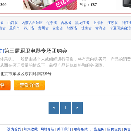
300
：¥87
节省
省
山西省
内蒙古自治区
辽宁省
吉林省
黑龙江省
上海市
江苏省
浙江
南省
重庆市
四川省
贵州省
云南省
陕西省
甘肃省
青海省
宁夏回族自治
]
第三届厨卫电器专场团购会
体采购。一般是由某个人或组织进行召集，将有意向购买同一产品的消费
从而在保证质量的情况下，获得产品超低价格和服务保障。
北京市东城区东四环南路9号
<
1
>
设为首页
|
加为收藏
|
网站介绍
|
关于我们
|
服务条款
|
广告服务
|
招聘信息
|
免责