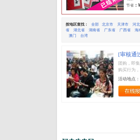
：¥
节省
按地区查找：
全部
北京市
天津市
河北
省
湖北省
湖南省
广东省
广西省
海
澳门
台湾
[审核通过
团购，即集
购买行为，
活动地点：