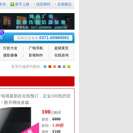
发布
新手上路
找回密码
反馈建议
训
0371-65980001
投稿信息发布:
打折大全
广电导航
超级黄页
摄影摄像
影视制作
在线咨询
配置您偏爱的颜色：
开电视最新款在线预订，定金100抵挡货
元！酷开网络多媒…
100
已购买
¥999
原价：
1.00折
折扣：
¥100
现价：