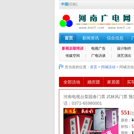
中国
[
切换
]
首页
新闻资讯
综合信息
影视后期培训
电视广告
设计制作
传媒空间
广电访谈
演艺演出
您当前的位置：
首页
>
同城活动
> 同城活
全部活动
婚庆团
家居团
买
河南电视台梨园春门票 武林风门票 预
话：0371-65980001
551
已
¥
原价：
5
折扣：
¥
现价：