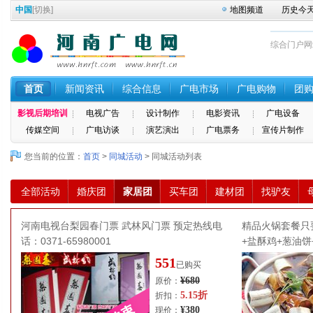
中国
[
切换
]
地图频道
历史今
综合门户网站 
首页
新闻资讯
综合信息
广电市场
广电购物
团
影视后期培训
电视广告
设计制作
电影资讯
广电设备
传媒空间
广电访谈
演艺演出
广电票务
宣传片制作
您当前的位置：
首页
>
同城活动
> 同城活动列表
全部活动
婚庆团
家居团
买车团
建材团
找驴友
河南电视台梨园春门票 武林风门票 预定热线电
精品火锅套餐只要
话：0371-65980001
+盐酥鸡+葱油饼
551
已购买
¥680
原价：
5.15折
折扣：
¥380
现价：