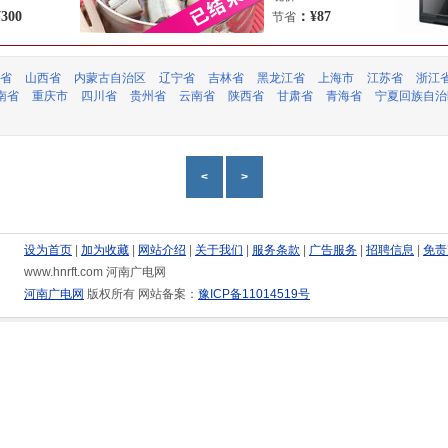
300
：¥87
节省
省
山西省
内蒙古自治区
辽宁省
吉林省
黑龙江省
上海市
江苏省
浙江
南省
重庆市
四川省
贵州省
云南省
陕西省
甘肃省
青海省
宁夏回族自治
<
>
设为首页
|
加为收藏
|
网站介绍
|
关于我们
|
服务条款
|
广告服务
|
招聘信息
|
免责
www.hnrft.com 河南广电网
河南广电网
版权所有 网站备案：
豫ICP备11014519号