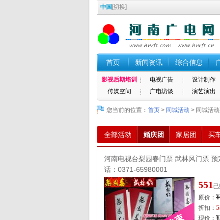
中国
[
切换
]
首页
新闻资讯
综合信息
影视后期培训
电视广告
设计制作
传媒空间
广电访谈
演艺演出
您当前的位置：
首页
>
同城活动
> 同城活
全部活动
婚庆团
家居团
买
河南电视台梨园春门票 武林风门票 预
话：0371-65980001
551
已
¥
原价：
5
折扣：
¥
现价：