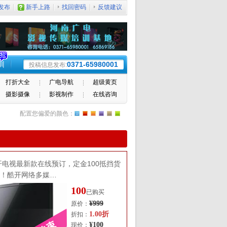
发布
新手上路
找回密码
反馈建议
训
0371-65980001
投稿信息发布:
打折大全
广电导航
超级黄页
摄影摄像
影视制作
在线咨询
配置您偏爱的颜色：
开电视最新款在线预订，定金100抵挡货
元！酷开网络多媒…
100
已购买
¥999
原价：
1.00折
折扣：
¥100
现价：