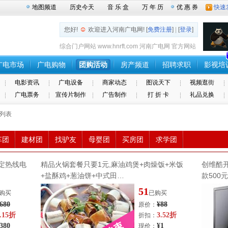
地图频道
历史今天
音 乐 盒
万 年 历
优 惠 券
快速
☺
您好!
欢迎进入河南广电网! [
免费注册
]
|
[
登录
]
综合门户网站 www.hnrft.com 河南广电网 官方网站
广电市场
广电购物
团购活动
房产频道
招聘求职
影视培
电影资讯
广电设备
商家动态
图说天下
视频逛街
广电票务
宣传片制作
广告制作
打 折 卡
礼品兑换
动列表
车团
建材团
找驴友
母婴团
买房团
求学团
定热线电
精品火锅套餐只要1元,麻油鸡煲+肉燥饭+米饭
创维酷
+盐酥鸡+葱油饼+中式田…
款500
51
购买
已购买
680
¥88
原价：
.15折
3.52折
折扣：
380
¥1
现价：