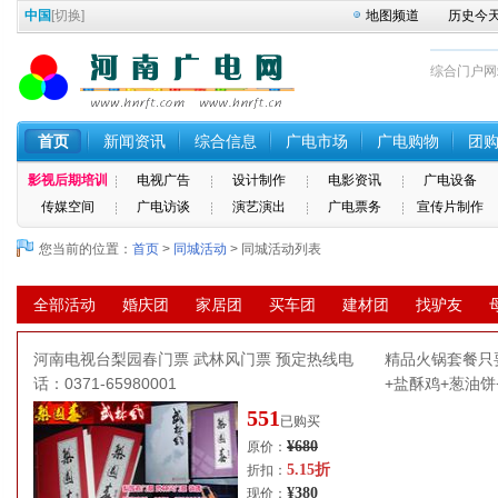
中国
[
切换
]
地图频道
历史今
综合门户网站 
首页
新闻资讯
综合信息
广电市场
广电购物
团
影视后期培训
电视广告
设计制作
电影资讯
广电设备
传媒空间
广电访谈
演艺演出
广电票务
宣传片制作
您当前的位置：
首页
>
同城活动
> 同城活动列表
全部活动
婚庆团
家居团
买车团
建材团
找驴友
河南电视台梨园春门票 武林风门票 预定热线电
精品火锅套餐只要
话：0371-65980001
+盐酥鸡+葱油饼
551
已购买
¥680
原价：
5.15折
折扣：
¥380
现价：