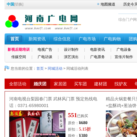
中国
[
切换
]
地图频道
历史今
综合门户网站 
首页
新闻资讯
综合信息
广电市场
广电购物
团
影视后期培训
电视广告
设计制作
电影资讯
广电设备
传媒空间
广电访谈
演艺演出
广电票务
宣传片制作
您当前的位置：
首页
>
同城活动
> 同城活动列表
全部活动
婚庆团
家居团
买车团
建材团
找驴友
河南电视台梨园春门票 武林风门票 预定热线电
精品火锅套餐只要
话：0371-65980001
+盐酥鸡+葱油饼
551
已购买
¥680
原价：
5.15折
折扣：
¥380
现价：