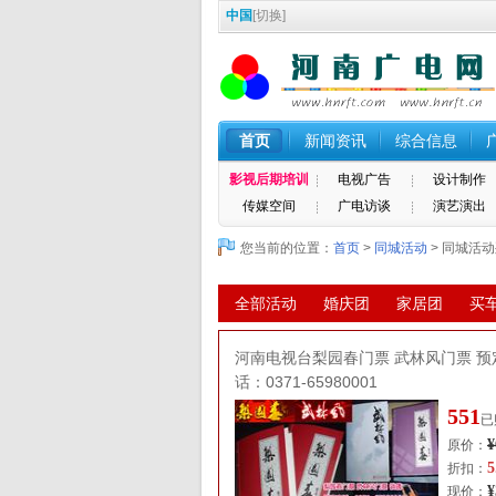
中国
[
切换
]
首页
新闻资讯
综合信息
影视后期培训
电视广告
设计制作
传媒空间
广电访谈
演艺演出
您当前的位置：
首页
>
同城活动
> 同城活
全部活动
婚庆团
家居团
买
河南电视台梨园春门票 武林风门票 预
话：0371-65980001
551
已
¥
原价：
5
折扣：
¥
现价：