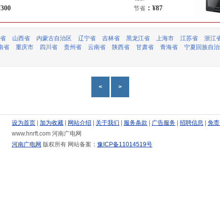
300
：¥87
节省
省
山西省
内蒙古自治区
辽宁省
吉林省
黑龙江省
上海市
江苏省
浙江
南省
重庆市
四川省
贵州省
云南省
陕西省
甘肃省
青海省
宁夏回族自治
<
>
设为首页
|
加为收藏
|
网站介绍
|
关于我们
|
服务条款
|
广告服务
|
招聘信息
|
免责
www.hnrft.com 河南广电网
河南广电网
版权所有 网站备案：
豫ICP备11014519号