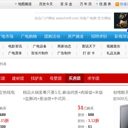
地图频道
历史今天
音 乐 盒
万 年 历
优 惠 券
快速
综合门户网站 www.hnrft.com 河南广电网 官方网站
广电市场
广电购物
团购活动
房产频道
招聘求职
影视培
电影资讯
广电设备
商家动态
图说天下
视频逛街
广电票务
宣传片制作
广告制作
打 折 卡
礼品兑换
动列表
车团
建材团
找驴友
母婴团
买房团
求学团
定热线电
精品火锅套餐只要1元,麻油鸡煲+肉燥饭+米饭
创维酷
+盐酥鸡+葱油饼+中式田…
款500
51
购买
已购买
680
¥88
原价：
.15折
3.52折
折扣：
380
¥1
现价：