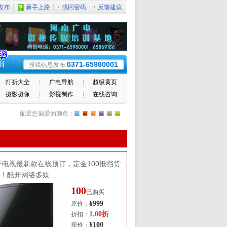
发布
新手上路
找回密码
反馈建议
训
0371-65980001
投稿信息发布:
打折大全
广电导航
超级黄页
摄影摄像
影视制作
在线咨询
配置您偏爱的颜色：
开电视最新款在线预订，定金100抵挡货
元！酷开网络多媒…
100
已购买
¥999
原价：
1.00折
折扣：
¥100
现价：