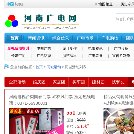
中国
[
切换
]
地图频道
历史今
综合门户网站 
首页
新闻资讯
综合信息
广电市场
广电购物
团
影视后期培训
电视广告
设计制作
电影资讯
广电设备
传媒空间
广电访谈
演艺演出
广电票务
宣传片制作
您当前的位置：
首页
>
同城活动
> 同城活动列表
全部活动
婚庆团
家居团
买车团
建材团
找驴友
河南电视台梨园春门票 武林风门票 预定热线电
精品火锅套餐只要
话：0371-65980001
+盐酥鸡+葱油饼
551
已购买
¥680
原价：
5.15折
折扣：
¥380
现价：