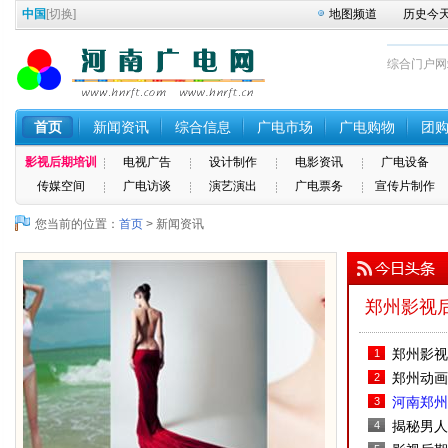
中国
[
切换
]
地图频道
历史今
综合门户网站 
首页
新闻资讯
综合信息
广电市场
广电购物
团
影视后期培训
电视广告
设计制作
电影资讯
广电设备
传媒空间
广电访谈
演艺演出
广电票务
宣传片制作
您当前的位置：
首页
> 新闻资讯
郑州影视后
郑州影视
1
南广电影
郑州动画
2
南广电影
河南郑州
3
公开--
揭秘男人
4