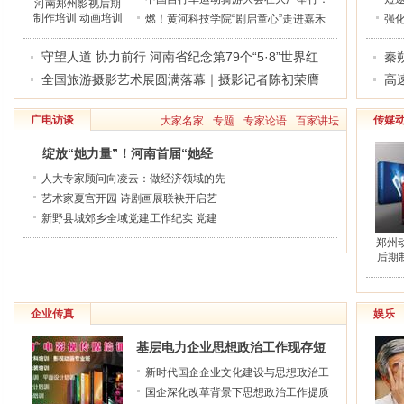
河南郑州影视后期
制作培训 动画培训
千名骑手齐竞技 以赛为媒促协同
燃！黄河科技学院“剧启童心”走进嘉禾
典"
10
强
课程细节公开---河
幼儿园，这堂音乐剧课让萌娃演出
能
南广电影视传媒培
守望人道 协力前行 河南省纪念第79个“5·8”世界红
秦
了“奥斯卡”
训基地
十字日主题活动
全国旅游摄影艺术展圆满落幕｜摄影记者陈初荣膺
华
高
金奖
提
广电访谈
传媒
大家名家
专题
专家论语
百家讲坛
绽放“她力量”！河南首届“她经
济”高峰论坛在周口举行
人大专家顾问向凌云：做经济领域的先
锋
艺术家夏宫开园 诗剧画展联袂开启艺
术新生活
新野县城郊乡全域党建工作纪实 党建
红 产业强
郑州
后期
安排
视传
企业传真
娱乐
基层电力企业思想政治工作现存短
板及完善对策探析
新时代国企企业文化建设与思想政治工
作融合发展研究
国企深化改革背景下思想政治工作提质