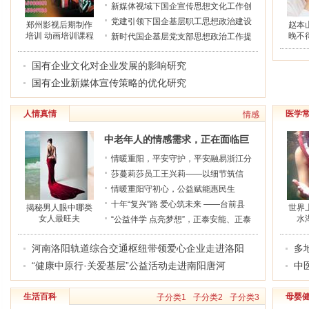
增效路径研究
新媒体视域下国企宣传思想文化工作创
新路径探析
党建引领下国企基层职工思想政治建设
郑州影视后期制作
赵本
培训 动画培训课程
晚不
的实践与思考
新时代国企基层党支部思想政治工作提
安排---河南广电影
质增效路径探究
视传媒培训基地
国有企业文化对企业发展的影响研究
国有企业新媒体宣传策略的优化研究
人情真情
医学
情感
中老年人的情感需求，正在面临巨
大困境
情暖重阳，平安守护，平安融易浙江分
公司开展防非反诈金融宣教暨客户服务
莎蔓莉莎员工王兴莉——以细节筑信
节活动
任， 用真心暖人心
情暖重阳守初心，公益赋能惠民生
——315龙鸡安心购以行动书写敬老新
十年“复兴”路 爱心筑未来 ——台前县
揭秘男人眼中哪类
世界
女人最旺夫
水
篇
复兴教育发展基金捐赠仪式圆满举行
“公益伴学 点亮梦想”，正泰安能、正泰
公益基金会联合大河报社开展公益助学
河南洛阳轨道综合交通枢纽带领爱心企业走进洛阳
多
行动
行知中学捐赠图书
“健康中原行·关爱基层”公益活动走进南阳唐河
该
中
务
生活百科
母婴
子分类1
子分类2
子分类3