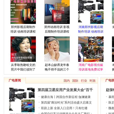
郑州影视后期制作
郑州动画培训 影视
河南郑州影视后期
培训 动画培训课程
后期制作培训课程
制作培训 动画培训
安排---河南广电影
安排--河南广电影
课程细节公开---河
视传媒培训基地
视传媒培训基地
南广电影视传媒培
训基地
从李咏热吻哈文的
赵本山缺席龙年春
河南广电影视传媒
照片中我们读到了
晚不得不说的三个
培训基地免费试学
什么?
隐因
广电要闻
广电
国内
国际
行业
时政
第四届卫星应用产业发展大会“百千
赵保
工程”供应链合作对接会在眉重磅启
健康出海丨跨国合作新征程 伽澜健康
暴
幕
同尼日利亚联邦高层举行双边对话
第四届“廊洽时光”系列活动盛大启幕文
上
医
旅交融点亮临空廊坊
双剧上新 全新入口启用！只有红楼
第一
魏
梦・戏剧幻城 6 月 16 日盛装归来
中国自行车运动骑游大会在大厂举行：
实
—
短