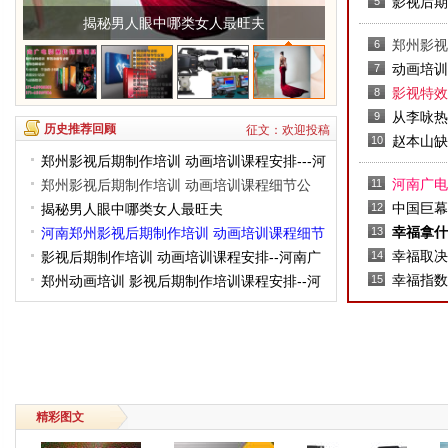
影视后期
5
郑州影视后期制作培训 动画培训课程安排---河南
电影视传
郑州影视
6
广电影视传媒培训基地
--河南
动画培训
7
广电影视
影视特效
8
河南广电
从李咏热
9
历史推荐回顾
征文：欢迎投稿
赵本山缺
10
郑州影视后期制作培训 动画培训课程安排---河
河南广电
南广电影视传媒培训基地
郑州影视后期制作培训 动画培训课程细节公
11
中国巨幕
开---河南广电影视传媒培训基地
揭秘男人眼中哪类女人最旺夫
12
幸福拿什
河南郑州影视后期制作培训 动画培训课程细节
13
幸福取决
公开---河南广电影视传媒培训基地
影视后期制作培训 动画培训课程安排--河南广
14
幸福指数
电影视传媒培训基地
郑州动画培训 影视后期制作培训课程安排--河
15
南广电影视传媒培训基地
精彩图文