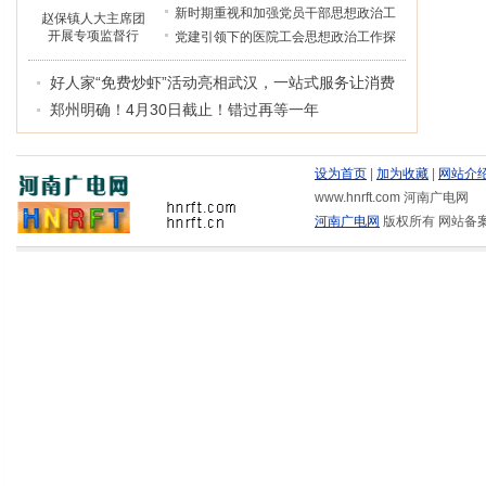
光
新时期重视和加强党员干部思想政治工
赵保镇人大主席团
开展专项监督行
作的思考
党建引领下的医院工会思想政治工作探
动：把好低保政
析
策“落实关” 紧盯校
好人家“免费炒虾”活动亮相武汉，一站式服务让消费
园餐“安全线”
者轻松吃龙虾
郑州明确！4月30日截止！错过再等一年
设为首页
|
加为收藏
|
网站介
www.hnrft.com 河南广电网
河南广电网
版权所有 网站备