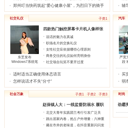
年内容消费新入口
郑州叮当快药筑起“爱心健康小屋”，为烈日下的骑手
辅
送上清凉和关怀
社交礼仪
汽车
子类1
四款热门触控屏幕卡片机人像样张
大PK
说话的魅力在真诚
职场名片的交换礼仪
女性社交应依据哪些心理原则
商务交往的礼仪如何亮明身份
东芝发布
严宽
Windows7系统笔
跤 
社交场合玩笑不要开过度
记本
适时适当正确使用体态语言
买
怎样说话才不失“分寸”
弱
社会万象
时尚
子类1
子类2
子类3
赵保镇人大：一线监督防溺水 履职
劲霸
尽责守平安
日程
北交大青年实践团兰考行引发广泛关
注，青春力量绘就乡村振兴新图景
跳出居家内卷，抢占户外增量：六神重
塑驱蚊品类增长逻辑
藏在市井的老味道，在抖音重新闪闪发