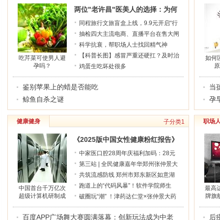
两位"老许昌"医美人的选择：为何
牵手联合丽格？
同程旅行文旅盲盒上线，9.9元开启“行
走河南·读懂中国”之旅
抽检四大主流电商、直播平台在售大闸
蟹 仅有一家平台合格
科学抗衰，帮职场人士找回精气神
【科普长图】感冒严重还硬扛？及时治
吃芹菜可使男人避
如何
孕吗？
原
疗“清”症状
鸡蛋生吃坏处很多
鉴别苹果上的蜡是否能吃
当
鲸鱼自杀之谜
孕
健康健身
职场
子分类1
《2025版中国女性健康粉红报告》
发布，乳腺结节检出率七年增长超
中家医口腔28周年庆福利加码：28元
过一倍
兑换万元全家爱牙套餐
第三站 | 全民健康嘉年华郑州张仲景大
药房站温馨举行！
共筑流感防线 郑州市郑东新区如意湖
社区卫生服务中心 举办2025流感疫苗
跑道上的“代码风暴”！软件学院师生
中国首台千万亿次
最高达
超级计算机研制成
牌旗
接种及宣教活动
386分制霸校运会，10金6纪录诠释硬
破圈玩“潮” ！津药达仁堂×张仲景大药
功
核青春
房胃肠健康活动圈粉年轻一代
百度APP广场舞大赛圆满落幕：创新玩法成为中老
后