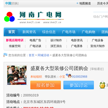
中国
[
切换
]
地图频道
历史今
综合门户网站 
首页
新闻资讯
综合信息
广电市场
广电购物
团
影视后期培训
电视广告
设计制作
电影资讯
广电设备
传媒空间
广电访谈
演艺演出
广电票务
宣传片制作
您当前的位置：
首页
>
同城活动
> 盛夏各大型装修公司团购会
盛夏各大型装修公司团购会
[审核通过]
本站组织
带队团长：
小宝
910002968
活动编号：
20091019
活动地点：
北京市东城区东四环南路9号